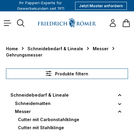
Ihr Pappen-Experte für
Jetzt Muster anfordern
alt springen
Gewerbekunden seit 1911
War
Home
Schneidebedarf & Lineale
Messer
Gehrungsmesser
Produkte filtern
Schneidebedarf & Lineale
Schneidematten
Messer
Cutter mit Carbonstahlklinge
Cutter mit Stahlklinge