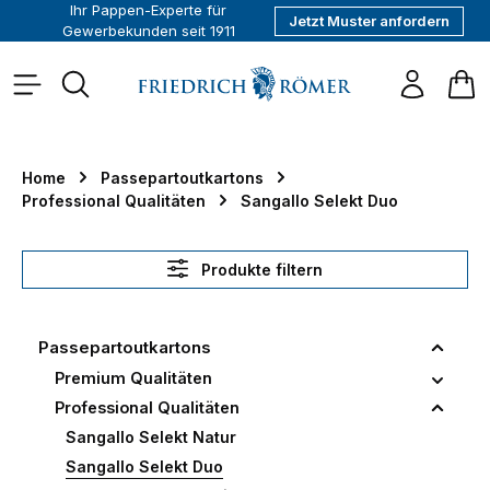
Ihr Pappen-Experte für
Jetzt Muster anfordern
alt springen
Gewerbekunden seit 1911
War
Home
Passepartoutkartons
Professional Qualitäten
Sangallo Selekt Duo
Produkte filtern
Passepartoutkartons
Premium Qualitäten
Professional Qualitäten
Sangallo Selekt Natur
Sangallo Selekt Duo