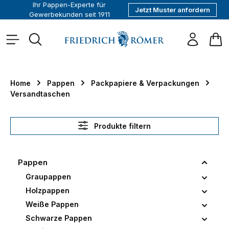
Ihr Pappen-Experte für
Jetzt Muster anfordern
alt springen
Gewerbekunden seit 1911
War
Home
Pappen
Packpapiere & Verpackungen
Versandtaschen
Produkte filtern
Pappen
Graupappen
Holzpappen
Weiße Pappen
Schwarze Pappen