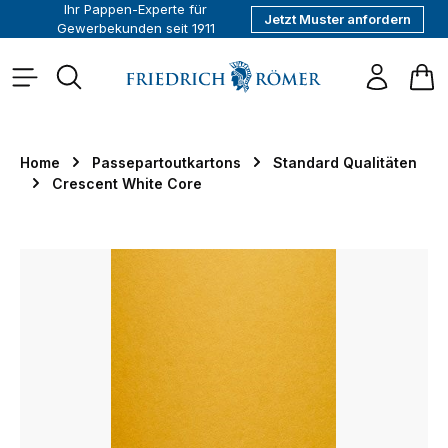
Ihr Pappen-Experte für
Jetzt Muster anfordern
alt springen
Gewerbekunden seit 1911
War
Home
Passepartoutkartons
Standard Qualitäten
Crescent White Core
Bildergalerie überspringen