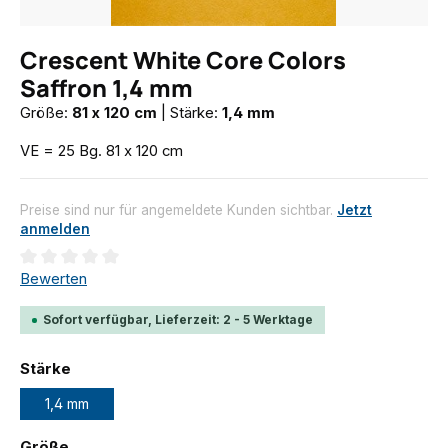
Crescent White Core Colors
Saffron 1,4 mm
Größe:
81 x 120 cm
|
Stärke:
1,4 mm
VE = 25 Bg. 81 x 120 cm
Preise sind nur für angemeldete Kunden sichtbar.
Jetzt
anmelden
Durchschnittliche Bewertung von 0 von 5 Sternen
Bewerten
Sofort verfügbar, Lieferzeit: 2 - 5 Werktage
auswählen
Stärke
1,4 mm
auswählen
Größe