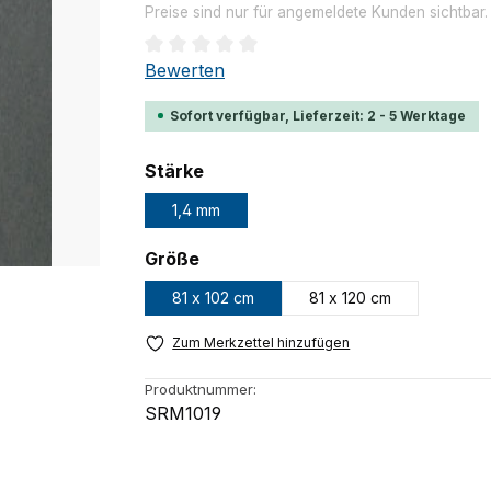
Preise sind nur für angemeldete Kunden sichtbar
Durchschnittliche Bewertung von 0 von 
Bewerten
Sofort verfügbar, Lieferzeit: 2 - 5 Werktage
auswählen
Stärke
1,4 mm
auswählen
Größe
81 x 102 cm
81 x 120 cm
Zum Merkzettel hinzufügen
Produktnummer:
SRM1019