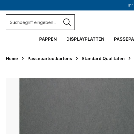
Ih
springen
Zur Hauptnavigation springen
PAPPEN
DISPLAYPLATTEN
PASSEP
Home
Passepartoutkartons
Standard Qualitäten
Bildergalerie überspringen