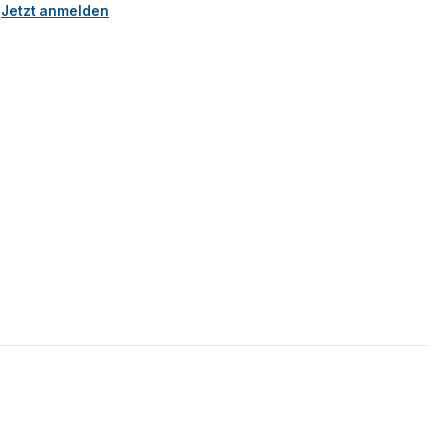
.
Jetzt anmelden
5 Sternen