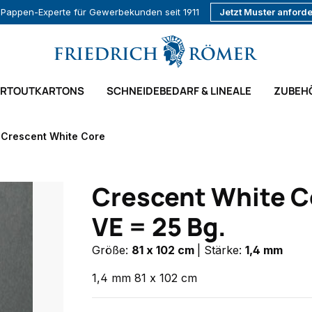
r Pappen-Experte für Gewerbekunden seit 1911
Jetzt Muster anford
ARTOUTKARTONS
SCHNEIDEBEDARF & LINEALE
ZUBEH
Crescent White Core
Crescent White C
VE = 25 Bg.
Größe:
81 x 102 cm
|
Stärke:
1,4 mm
1,4 mm 81 x 102 cm