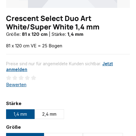
Crescent Select Duo Art
White/Super White 1,4 mm
Größe:
81 x 120 cm
|
Stärke:
1,4 mm
81 x 120 cm VE = 25 Bogen
Preise sind nur für angemeldete Kunden sichtbar.
Jetzt
anmelden
Durchschnittliche Bewertung von 0 von 5 Sternen
Bewerten
auswählen
Stärke
1,4 mm
2,4 mm
auswählen
Größe