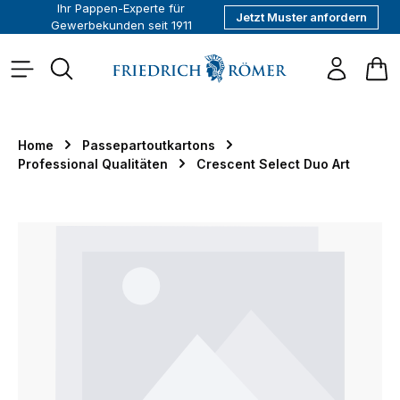
Ihr Pappen-Experte für
Jetzt Muster anfordern
alt springen
Gewerbekunden seit 1911
War
Home
Passepartoutkartons
Professional Qualitäten
Crescent Select Duo Art
Bildergalerie überspringen