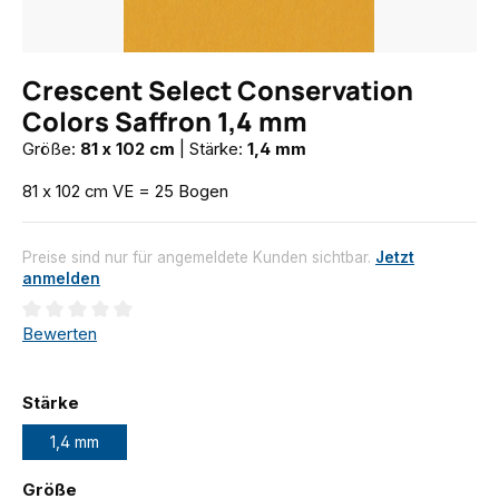
Crescent Select Conservation
Colors Saffron 1,4 mm
Größe:
81 x 102 cm
|
Stärke:
1,4 mm
81 x 102 cm VE = 25 Bogen
Preise sind nur für angemeldete Kunden sichtbar.
Jetzt
anmelden
Durchschnittliche Bewertung von 0 von 5 Sternen
Bewerten
auswählen
Stärke
1,4 mm
auswählen
Größe