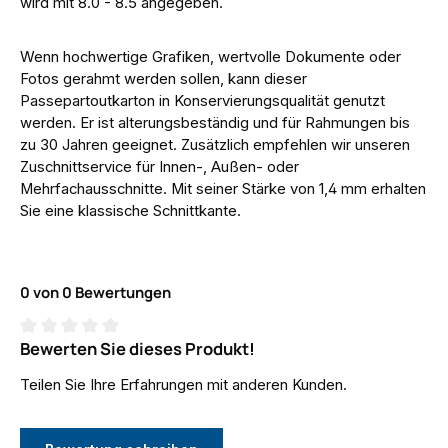
wird mit 8.0 - 8.5 angegeben.
Wenn hochwertige Grafiken, wertvolle Dokumente oder
Fotos gerahmt werden sollen, kann dieser
Passepartoutkarton in Konservierungsqualität genutzt
werden. Er ist alterungsbeständig und für Rahmungen bis
zu 30 Jahren geeignet. Zusätzlich empfehlen wir unseren
Zuschnittservice für Innen-, Außen- oder
Mehrfachausschnitte. Mit seiner Stärke von 1,4 mm erhalten
Sie eine klassische Schnittkante.
0 von 0 Bewertungen
Bewerten Sie dieses Produkt!
Durchschnittliche Bewertung von 0 von 5 Sternen
Teilen Sie Ihre Erfahrungen mit anderen Kunden.