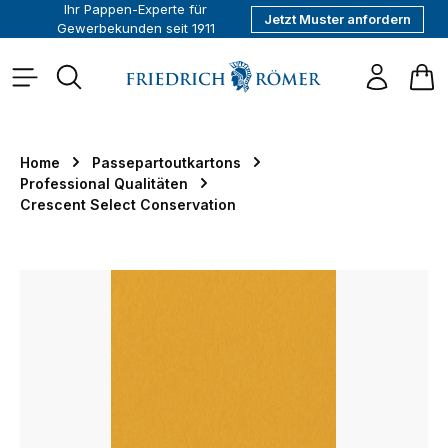
Ihr Pappen-Experte für
Jetzt Muster anfordern
alt springen
Gewerbekunden seit 1911
War
Home
Passepartoutkartons
Professional Qualitäten
Crescent Select Conservation
Bildergalerie überspringen