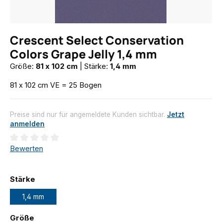
Crescent Select Conservation
Colors Grape Jelly 1,4 mm
Größe:
81 x 102 cm
|
Stärke:
1,4 mm
81 x 102 cm VE = 25 Bogen
Preise sind nur für angemeldete Kunden sichtbar.
Jetzt
anmelden
Durchschnittliche Bewertung von 0 von 5 Sternen
Bewerten
auswählen
Stärke
1,4 mm
auswählen
Größe