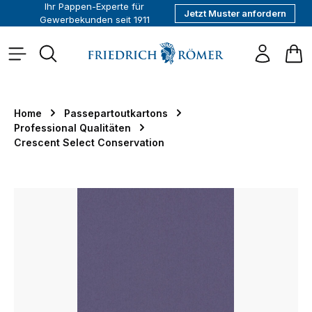
Ihr Pappen-Experte für
Jetzt Muster anfordern
alt springen
Gewerbekunden seit 1911
War
Home
Passepartoutkartons
Professional Qualitäten
Crescent Select Conservation
Bildergalerie überspringen