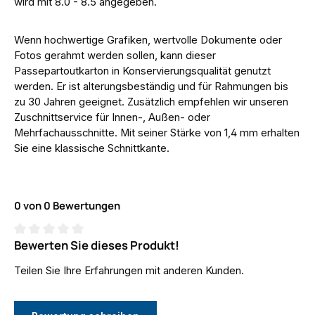
wird mit 8.0 - 8.5 angegeben.
Wenn hochwertige Grafiken, wertvolle Dokumente oder
Fotos gerahmt werden sollen, kann dieser
Passepartoutkarton in Konservierungsqualität genutzt
werden. Er ist alterungsbeständig und für Rahmungen bis
zu 30 Jahren geeignet. Zusätzlich empfehlen wir unseren
Zuschnittservice für Innen-, Außen- oder
Mehrfachausschnitte. Mit seiner Stärke von 1,4 mm erhalten
Sie eine klassische Schnittkante.
0 von 0 Bewertungen
Bewerten Sie dieses Produkt!
Durchschnittliche Bewertung von 0 von 5 Sternen
Teilen Sie Ihre Erfahrungen mit anderen Kunden.