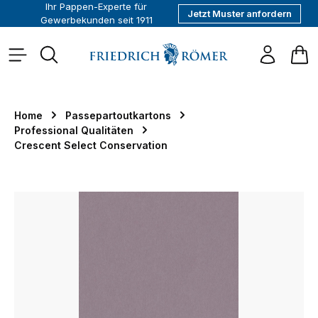
Ihr Pappen-Experte für
Jetzt Muster anfordern
alt springen
Gewerbekunden seit 1911
War
Home
Passepartoutkartons
Professional Qualitäten
Crescent Select Conservation
Bildergalerie überspringen