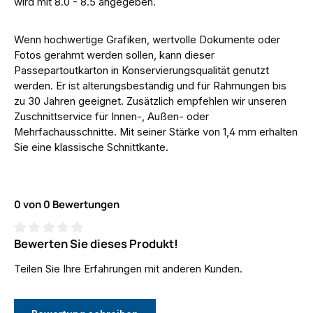
wird mit 8.0 - 8.5 angegeben.
Wenn hochwertige Grafiken, wertvolle Dokumente oder
Fotos gerahmt werden sollen, kann dieser
Passepartoutkarton in Konservierungsqualität genutzt
werden. Er ist alterungsbeständig und für Rahmungen bis
zu 30 Jahren geeignet. Zusätzlich empfehlen wir unseren
Zuschnittservice für Innen-, Außen- oder
Mehrfachausschnitte. Mit seiner Stärke von 1,4 mm erhalten
Sie eine klassische Schnittkante.
0 von 0 Bewertungen
Bewerten Sie dieses Produkt!
Durchschnittliche Bewertung von 0 von 5 Sternen
Teilen Sie Ihre Erfahrungen mit anderen Kunden.