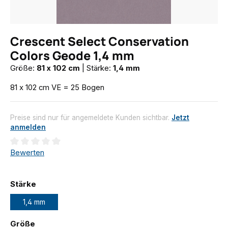
Crescent Select Conservation
Colors Geode 1,4 mm
Größe:
81 x 102 cm
|
Stärke:
1,4 mm
81 x 102 cm VE = 25 Bogen
Preise sind nur für angemeldete Kunden sichtbar.
Jetzt
anmelden
Durchschnittliche Bewertung von 0 von 5 Sternen
Bewerten
auswählen
Stärke
1,4 mm
auswählen
Größe