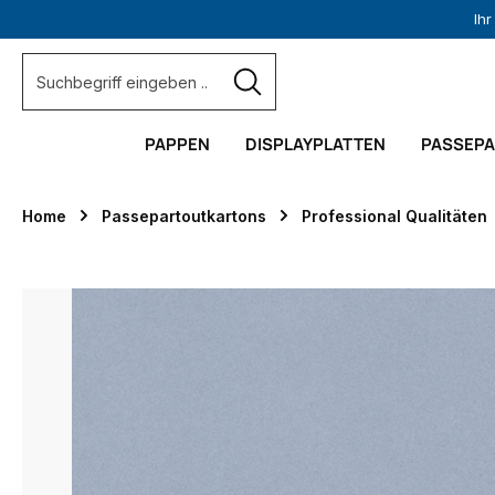
Ih
springen
Zur Hauptnavigation springen
PAPPEN
DISPLAYPLATTEN
PASSEP
Home
Passepartoutkartons
Professional Qualitäten
Bildergalerie überspringen