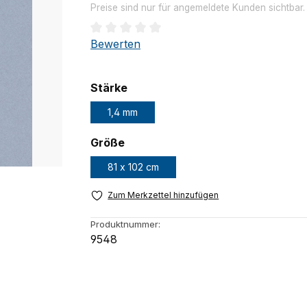
Preise sind nur für angemeldete Kunden sichtbar
Durchschnittliche Bewertung von 0 von 
Bewerten
auswählen
Stärke
1,4 mm
auswählen
Größe
81 x 102 cm
Zum Merkzettel hinzufügen
Produktnummer:
9548