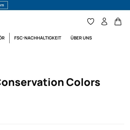
ern
Waren
ÖR
FSC-NACHHALTIGKEIT
ÜBER UNS
Conservation Colors