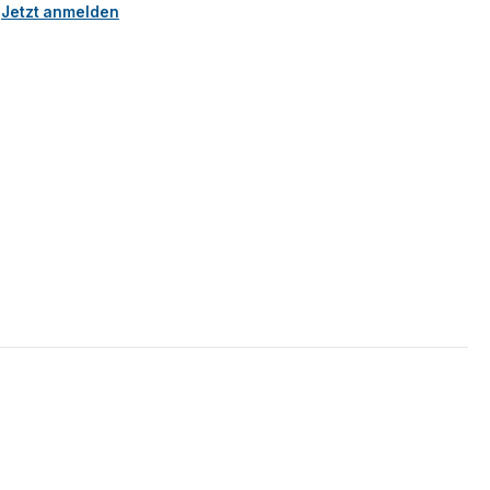
.
Jetzt anmelden
5 Sternen