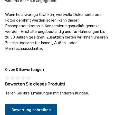
wird mit 8.0 – 8.5 angegeben.
Wenn hochwertige Grafiken, wertvolle Dokumente oder
Fotos gerahmt werden sollen, kann dieser
Passepartoutkarton in Konservierungsqualität genutzt
werden. Er ist alterungsbeständig und für Rahmungen bis
zu 30 Jahren geeignet. Zusätzlich bieten wir Ihnen unseren
Zuschnittservice für Innen-, Außen- oder
Mehrfachausschnitte.
0 von 0 Bewertungen
Bewerten Sie dieses Produkt!
Durchschnittliche Bewertung von 0 von 5 Sternen
Teilen Sie Ihre Erfahrungen mit anderen Kunden.
Bewertung schreiben