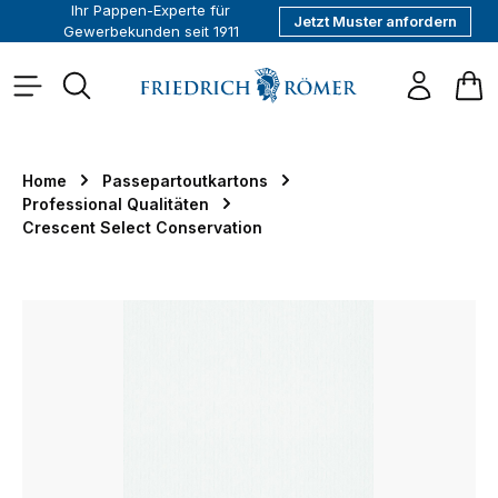
Ihr Pappen-Experte für
Jetzt Muster anfordern
alt springen
Gewerbekunden seit 1911
War
Home
Passepartoutkartons
Professional Qualitäten
Crescent Select Conservation
Bildergalerie überspringen