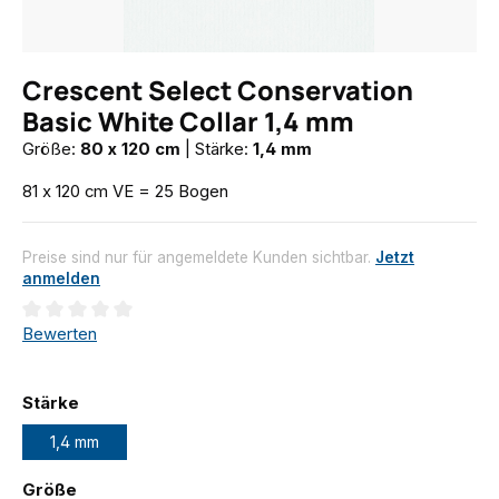
Crescent Select Conservation
Basic White Collar 1,4 mm
Größe:
80 x 120 cm
|
Stärke:
1,4 mm
81 x 120 cm VE = 25 Bogen
Preise sind nur für angemeldete Kunden sichtbar.
Jetzt
anmelden
Durchschnittliche Bewertung von 0 von 5 Sternen
Bewerten
auswählen
Stärke
1,4 mm
auswählen
Größe