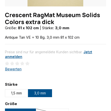
Crescent RagMat Museum Solids
Colors extra dick
Größe:
81 x 102 cm
|
Stärke:
3,0 mm
Antique Tan VE = 10 Bg. 3,0 mm 81 x 102 cm
Preise sind nur für angemeldete Kunden sichtbar.
Jetzt
anmelden
Durchschnittliche Bewertung von 0 von 5 Sternen
Bewerten
auswählen
Stärke
1,5 mm
3,0 mm
auswählen
Größe