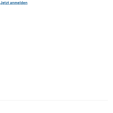
.
Jetzt anmelden
5 Sternen