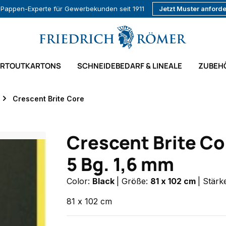
r Pappen-Experte für Gewerbekunden seit 1911
Jetzt Muster anford
ARTOUTKARTONS
SCHNEIDEBEDARF & LINEALE
ZUBEH
Crescent Brite Core
Crescent Brite Co
5 Bg. 1,6 mm
Color:
Black
|
Größe:
81 x 102 cm
|
Stärk
81 x 102 cm