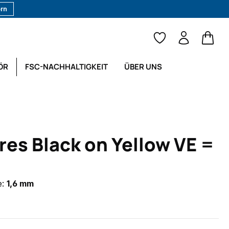
ern
Waren
ÖR
FSC-NACHHALTIGKEIT
ÜBER UNS
res Black on Yellow VE =
e:
1,6 mm