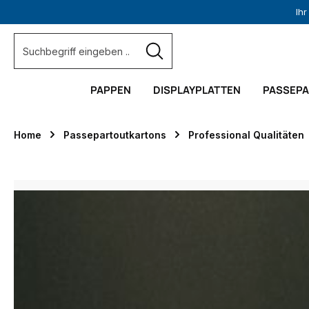
Ih
springen
Zur Hauptnavigation springen
PAPPEN
DISPLAYPLATTEN
PASSEP
Home
Passepartoutkartons
Professional Qualitäten
Bildergalerie überspringen