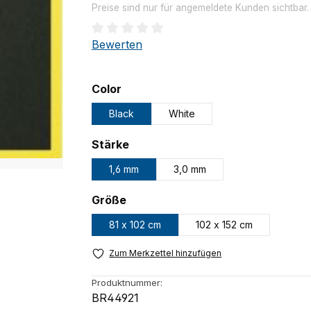
Preise sind nur für angemeldete Kunden sichtbar
Durchschnittliche Bewertung von 0 von 
Bewerten
auswählen
Color
Black
White
auswählen
Stärke
1,6 mm
3,0 mm
auswählen
Größe
81 x 102 cm
102 x 152 cm
Zum Merkzettel hinzufügen
Produktnummer:
BR44921