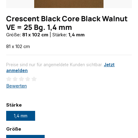
Crescent Black Core Black Walnut
VE = 25 Bg. 1,4 mm
Größe:
81 x 102 cm
|
Stärke:
1,4 mm
81 x 102 cm
Preise sind nur für angemeldete Kunden sichtbar.
Jetzt
anmelden
Durchschnittliche Bewertung von 0 von 5 Sternen
Bewerten
auswählen
Stärke
1,4 mm
auswählen
Größe