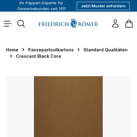
Ihr Pappen-Experte für
Jetzt Muster anfordern
alt springen
Gewerbekunden seit 1911
War
Home
Passepartoutkartons
Standard Qualitäten
Crescent Black Core
Bildergalerie überspringen