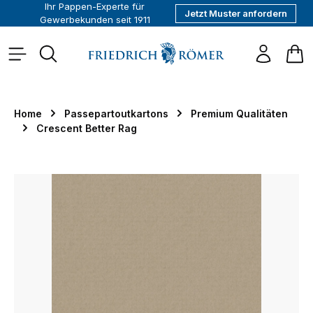
Ihr Pappen-Experte für
Jetzt Muster anfordern
alt springen
Gewerbekunden seit 1911
War
Home
Passepartoutkartons
Premium Qualitäten
Crescent Better Rag
Bildergalerie überspringen