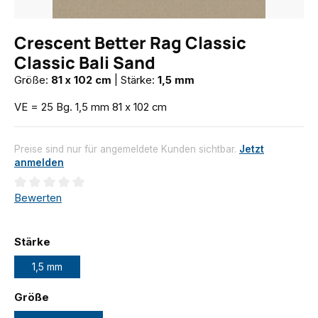
Crescent Better Rag Classic
Classic Bali Sand
Größe:
81 x 102 cm
|
Stärke:
1,5 mm
VE = 25 Bg. 1,5 mm 81 x 102 cm
Preise sind nur für angemeldete Kunden sichtbar.
Jetzt
anmelden
Durchschnittliche Bewertung von 0 von 5 Sternen
Bewerten
auswählen
Stärke
1,5 mm
auswählen
Größe