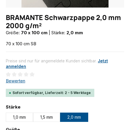
BRAMANTE Schwarzpappe 2,0 mm
2000 g/m²
Größe:
70 x 100 cm
|
Stärke:
2,0 mm
70 x 100 cm SB
Preise sind nur für angemeldete Kunden sichtbar.
Jetzt
anmelden
Durchschnittliche Bewertung von 0 von 5 Sternen
Bewerten
Sofort verfügbar, Lieferzeit: 2 - 5 Werktage
auswählen
Stärke
1,0 mm
1,5 mm
2,0 mm
auswählen
Größe