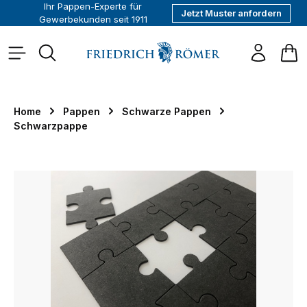
Ihr Pappen-Experte für
Jetzt Muster anfordern
alt springen
Gewerbekunden seit 1911
War
Home
Pappen
Schwarze Pappen
Schwarzpappe
Bildergalerie überspringen