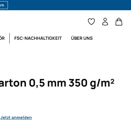
ern
Waren
ÖR
FSC-NACHHALTIGKEIT
ÜBER UNS
rton 0,5 mm 350 g/m²
.
Jetzt anmelden