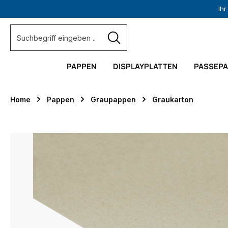
Ih
springen
Zur Hauptnavigation springen
PAPPEN
DISPLAYPLATTEN
PASSEP
Home
Pappen
Graupappen
Graukarton
Bildergalerie überspringen