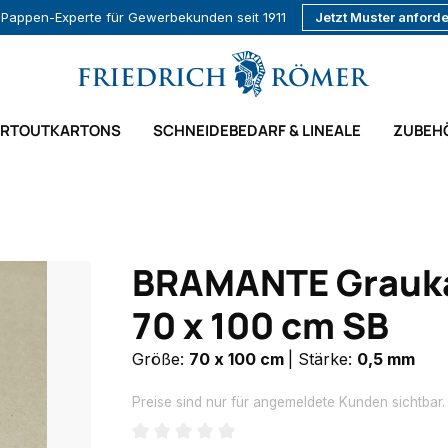
r Pappen-Experte für Gewerbekunden seit 1911
Jetzt Muster anford
ARTOUTKARTONS
SCHNEIDEBEDARF & LINEALE
ZUBEH
BRAMANTE Grauka
70 x 100 cm SB
Größe:
70 x 100 cm
|
Stärke:
0,5 mm
Preise sind nur für angemeldete Kunden sichtbar