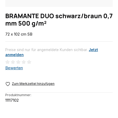
BRAMANTE DUO schwarz/braun 0,7
mm 500 g/m²
72 x 102 cm SB
Preise sind nur für angemeldete Kunden sichtbar.
Jetzt
anmelden
Durchschnittliche Bewertung von 0 von 5 Sternen
Bewerten
Zum Merkzettel hinzufügen
Produktnummer:
11117102