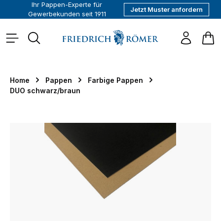
Ihr Pappen-Experte für
Jetzt Muster anfordern
alt springen
Gewerbekunden seit 1911
War
Home
Pappen
Farbige Pappen
DUO schwarz/braun
Bildergalerie überspringen