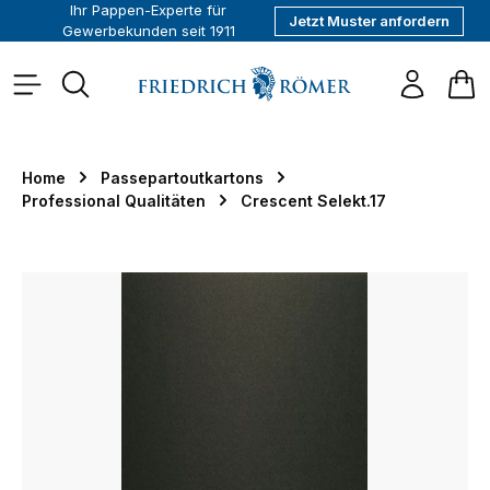
Ihr Pappen-Experte für
Jetzt Muster anfordern
alt springen
Gewerbekunden seit 1911
War
Home
Passepartoutkartons
Professional Qualitäten
Crescent Selekt.17
Bildergalerie überspringen