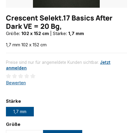
Crescent Selekt.17 Basics After
Dark VE = 20 Bg,
Größe:
102 x 152 cm
|
Stärke:
1,7 mm
1,7 mm 102 x 152 cm
Preise sind nur für angemeldete Kunden sichtbar.
Jetzt
anmelden
Durchschnittliche Bewertung von 0 von 5 Sternen
Bewerten
auswählen
Stärke
1,7 mm
auswählen
Größe