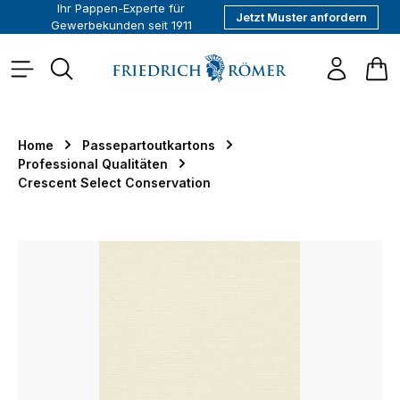
Ihr Pappen-Experte für
Jetzt Muster anfordern
alt springen
Gewerbekunden seit 1911
War
Home
Passepartoutkartons
Professional Qualitäten
Crescent Select Conservation
Bildergalerie überspringen