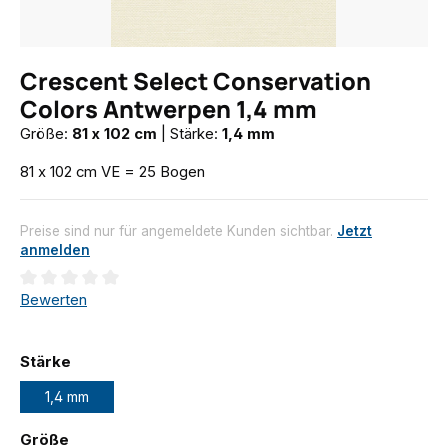
Crescent Select Conservation
Colors Antwerpen 1,4 mm
Größe:
81 x 102 cm
|
Stärke:
1,4 mm
81 x 102 cm VE = 25 Bogen
Preise sind nur für angemeldete Kunden sichtbar.
Jetzt
anmelden
Durchschnittliche Bewertung von 0 von 5 Sternen
Bewerten
auswählen
Stärke
1,4 mm
auswählen
Größe