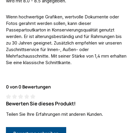
wird mit 8.0 - 8.5 angegeben.
Wenn hochwertige Grafiken, wertvolle Dokumente oder
Fotos gerahmt werden sollen, kann dieser
Passepartoutkarton in Konservierungsqualität genutzt
werden. Er ist alterungsbeständig und für Rahmungen bis
zu 30 Jahren geeignet. Zusätzlich empfehlen wir unseren
Zuschnittservice für Innen-, Außen- oder
Mehrfachausschnitte. Mit seiner Stärke von 1,4 mm erhalten
Sie eine klassische Schnittkante.
0 von 0 Bewertungen
Bewerten Sie dieses Produkt!
Durchschnittliche Bewertung von 0 von 5 Sternen
Teilen Sie Ihre Erfahrungen mit anderen Kunden.