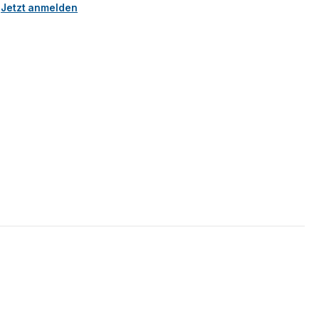
.
Jetzt anmelden
5 Sternen
 verfügbar.)