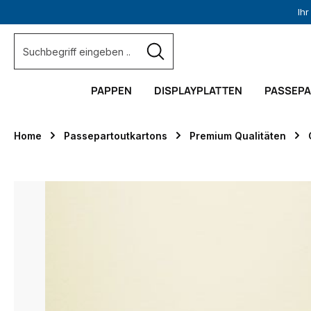
Ih
springen
Zur Hauptnavigation springen
PAPPEN
DISPLAYPLATTEN
PASSEP
Home
Passepartoutkartons
Premium Qualitäten
Bildergalerie überspringen