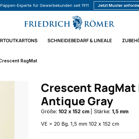
r Pappen-Experte für Gewerbekunden seit 1911
Jetzt Muster anford
ARTOUTKARTONS
SCHNEIDEBEDARF & LINEALE
ZUBEH
Crescent RagMat
Crescent RagMat 
Antique Gray
Größe:
102 x 152 cm
|
Stärke:
1,5 mm
VE = 20 Bg. 1,5 mm 102 x 152 cm