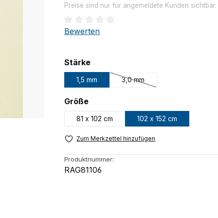
Preise sind nur für angemeldete Kunden sichtbar
Durchschnittliche Bewertung von 0 von 
Bewerten
auswählen
Stärke
1,5 mm
3,0 mm
(Diese Option ist zurzeit nicht
auswählen
Größe
81 x 102 cm
102 x 152 cm
Zum Merkzettel hinzufügen
Produktnummer:
RAG81106