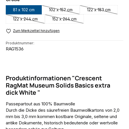
81 x 102 cm
102 x 152 cm
122 x 183 cm
(Diese Option ist zurzeit nicht verfügbar.
(Diese Option ist 
122 x 244 cm
152 x 264 cm
(Diese Option ist zurzeit nicht verfügbar.)
(Diese Option ist zurzeit nicht verfügb
Zum Merkzettel hinzufügen
Produktnummer:
RAG1536
Produktinformationen "Crescent
RagMat Museum Solids Basics extra
dick White "
Passepartout aus 100% Baumwolle
Durch die Dicke des säurefreien Baumwollkartons von 2,0
mm bis 3,0 mm kommen kostbare Originale, seltene und
antike Dokumente, historisch bedeutende oder wertvolle