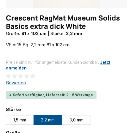
Crescent RagMat Museum Solids
Basics extra dick White
Größe:
81 x 102 cm
|
Stärke:
2,2 mm
VE = 15 Bg. 2,2 mm 81 x 102 cm
Preise sind nur für angemeldete Kunden sichtbar.
Jetzt
anmelden
Durchschnittliche Bewertung von 0 von 5 Sternen
Bewerten
Sofort verfügbar, Lieferzeit: 2 - 5 Werktage
auswählen
Stärke
1,5 mm
2,2 mm
3,0 mm
auswählen
Größe