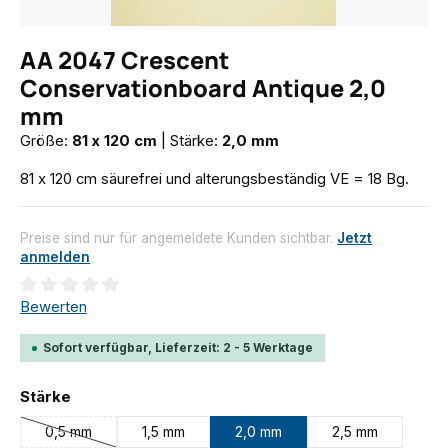
AA 2047 Crescent
Conservationboard Antique 2,0
mm
Größe:
81 x 120 cm
|
Stärke:
2,0 mm
81 x 120 cm säurefrei und alterungsbeständig VE = 18 Bg.
Preise sind nur für angemeldete Kunden sichtbar.
Jetzt
anmelden
Durchschnittliche Bewertung von 0 von 5 Sternen
Bewerten
Sofort verfügbar, Lieferzeit: 2 - 5 Werktage
auswählen
Stärke
0,5 mm
1,5 mm
2,0 mm
2,5 mm
(Diese Option ist zurzeit nicht verfügbar.)